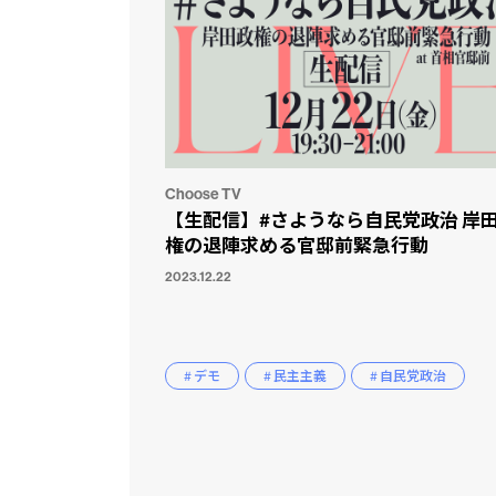
Choose TV
【生配信】#さようなら自民党政治 岸
権の退陣求める官邸前緊急行動
2023.12.22
# デモ
# 民主主義
# 自民党政治