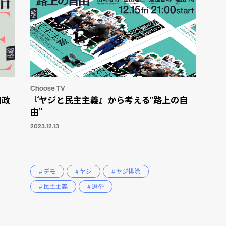
Choose TV
田政
『ヤジと民主主義』から考える”路上の自
由”
2023.12.13
# デモ
# ヤジ
# ヤジ排除
# 民主主義
# 選挙