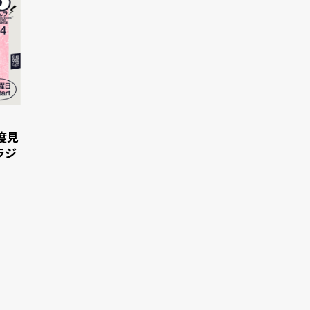
度見
ラジ