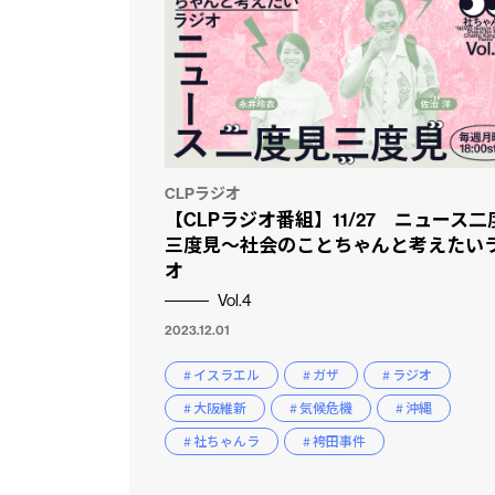
CLPラジオ
【CLPラジオ番組】11/27 ニュース二
三度見〜社会のことちゃんと考えたい
オ
Vol.4
2023.12.01
# イスラエル
# ガザ
# ラジオ
# 大阪維新
# 気候危機
# 沖縄
# 社ちゃんラ
# 袴田事件