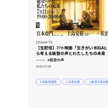
Choose TV
【生配信】7/11 映画「生きがい IKIGAI
ら考える能登の声とわたしたちの未来
#能登の声
2025.07.08
# 奥能登豪雨
# 災害支援
# 能登半島地