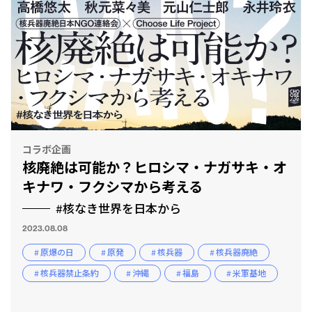
コラボ企画
核廃絶は可能か？ヒロシマ・ナガサキ・オ
キナワ・フクシマから考える
#核なき世界を日本から
2023.08.08
# 原爆の日
# 原発
# 核兵器
# 核兵器廃絶
# 核兵器禁止条約
# 沖縄
# 福島
# 米軍基地