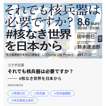
コラボ企画
それでも核兵器は必要ですか？
#核なき世界を日本から
2023.08.04
# 原爆の日
# 核兵器
# 核兵器廃絶
# 核兵器禁止条約