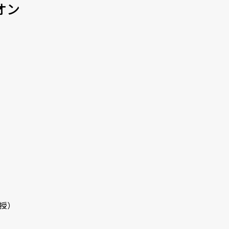
 オン
授）