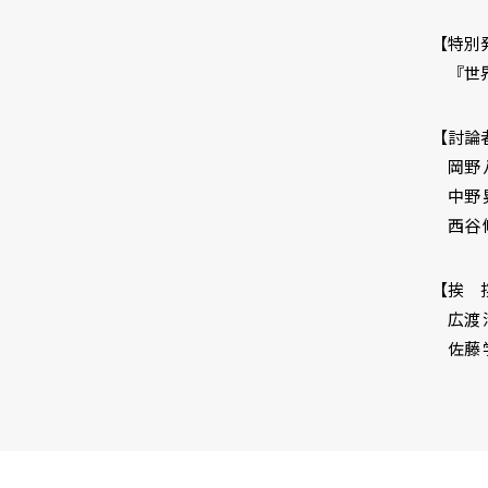
【特別
『世界
【討論
岡野 
中野 
西谷 
【挨 
広渡 
佐藤 