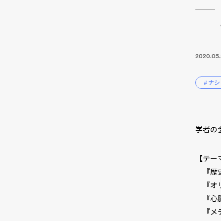
2020.05
# ナ
学者の
【テー
『歴史
『オリ
『心
『メデ