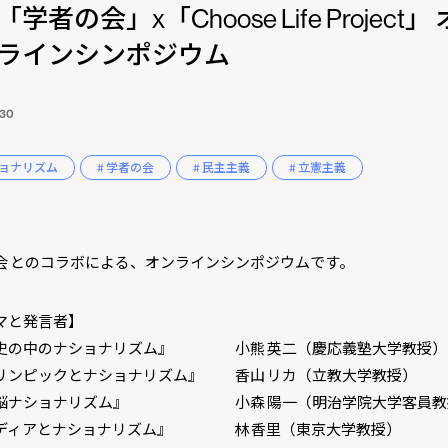
「学者の会」x「Choose Life Project」
ラインシンポジウム
.30
ショナリズム
# 学者の会
# 民主主義
# 立憲主義
会 とのコラボによる、オンラインシンポジウムです。
マと発言者】
の中のナショナリズム』 小熊 英二（慶応義塾大学教授）
ンピックとナショナリズム』 香山 リカ（立教大学教授）
脳ナショナリズム』 小森 陽一（明治学院大学客員教
ィアとナショナリズム』 林 香里（東京大学教授）