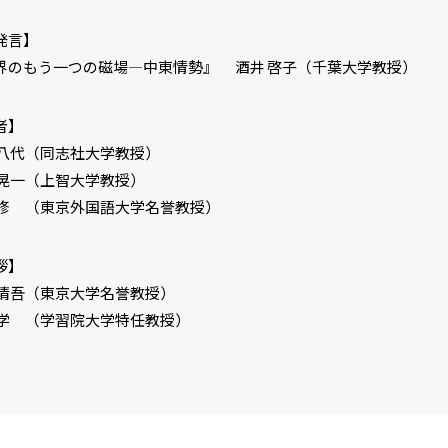
発言】
のもう一つの磁場―中東情勢』 酒井 啓子（千葉大学教授）
者】
八代（同志社大学教授）
晃一（上智大学教授）
修 （東京外国語大学名誉教授）
拶】
清吾（東京大学名誉教授）
学 （学習院大学特任教授）