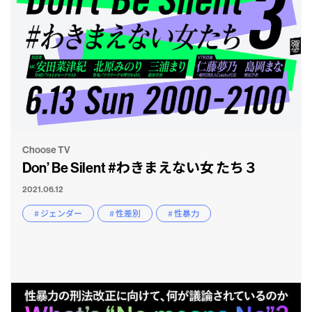
Choose TV
Don’ Be Silent #わきまえない女 たち３
2021.06.12
# ジェンダー
# 性差別
# 性暴力