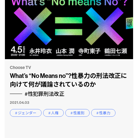
Choose TV
What’s “No Means no”?性暴力の刑法改正に
向けて何が議論されているのか
#性犯罪刑法改正
2021.04.03
# ジェンダー
# 人権
# 性差別
# 性暴力