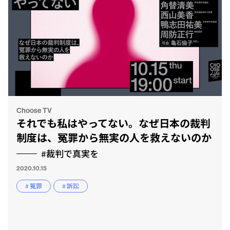
Choose TV
それでも私はやってない。なぜ日本の裁判
制度は、冤罪から無実の人を救えないのか
#裁判で真実を
2020.10.15
# 冤罪
# 訴訟