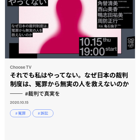
Choose TV
それでも私はやってない。なぜ日本の裁判
制度は、冤罪から無実の人を救えないのか
#裁判で真実を
2020.10.15
# 冤罪
# 訴訟