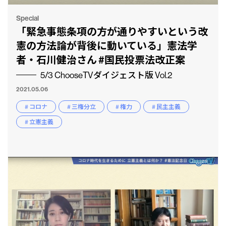
Special
「緊急事態条項の方が通りやすいという改
憲の方法論が背後に動いている」憲法学
者・石川健治さん #国民投票法改正案
5/3 ChooseTVダイジェスト版 Vol.2
2021.05.06
# コロナ
# 三権分立
# 権力
# 民主主義
# 立憲主義