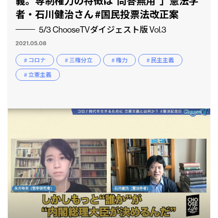
義。専制権力の特徴は“問答無用”」憲法学
者・石川健治さん #国民投票法改正案
5/3 ChooseTVダイジェスト版 Vol.3
2021.05.08
# コロナ
# 三権分立
# 権力
# 民主主義
# 立憲主義