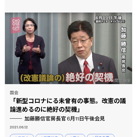
国会
「新型コロナにる未曾有の事態。改憲の議
論進めるのに絶好の契機」
加藤勝信官房長官 6月11日午後会見
2021.06.12