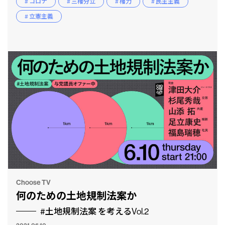
# コロナ
# 三権分立
# 権力
# 民主主義
# 立憲主義
Choose TV
何のための土地規制法案か
#土地規制法案 を考えるVol.2