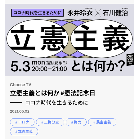
Choose TV
立憲主義とは何か #憲法記念日
コロナ時代を生きるために
2021.05.02
# コロナ
# 三権分立
# 権力
# 民主主義
# 立憲主義