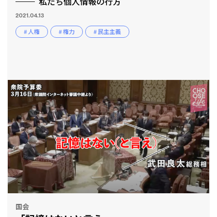
私たち個人情報の行方
2021.04.13
# 人権
# 権力
# 民主主義
国会