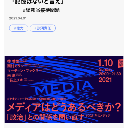
「記憶はないと言え」
#総務省接待問題
2021.04.01
# 権力
# 説明責任
とも