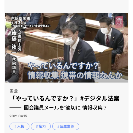
国会
「やっているんですか？」#デジタル法案
国会議員メールを”適切に”情報収集？
2021.04.15
# 人権
# 権力
# 民主主義