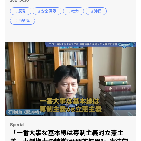
2021.06.10
# 原発
# 安全保障
# 権力
# 沖縄
# 自衛隊
CLP
市民と
Special
「一番大事な基本線は専制主義対立憲主