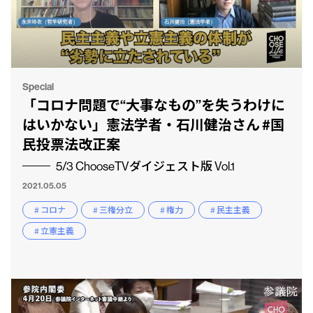
Special
「コロナ問題で“大事なもの”を失うわけに
はいかない」憲法学者・石川健治さん #国
民投票法改正案
5/3 ChooseTVダイジェスト版 Vol.1
2021.05.05
# コロナ
# 三権分立
# 権力
# 民主主義
# 立憲主義