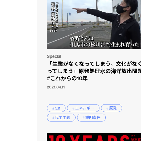
Special
「生業がなくなってしまう。文化がな
ってしまう」原発処理水の海洋放出
#これからの10年
2021.04.11
# 3.11
# エネルギー
# 原発
# 民主主義
# 説明責任