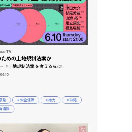
ose TV
のための土地規制法案か
#土地規制法案 を考えるVol.2
.06.10
 原発
# 安全保障
# 権力
# 沖縄
 自衛隊