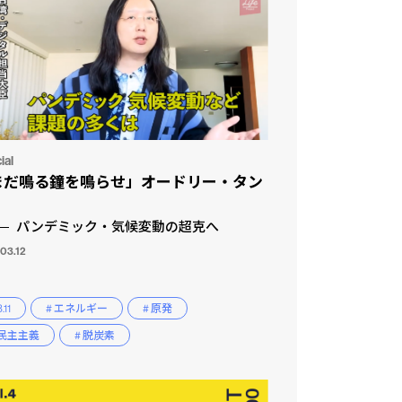
ial
まだ鳴る鐘を鳴らせ」オードリー・タン
パンデミック・気候変動の超克へ
03.12
.11
# エネルギー
# 原発
 民主主義
# 脱炭素