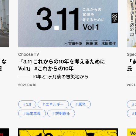
Choose TV
Spec
くな
「3.11 これからの10年を考えるために
「
問題
Vol.1」 #これからの10年
氏
10年と1ヶ月後の被災地から
2021.04.10
2021.
# 3.11
# エネルギー
# 原発
# 3
# 民主主義
# 説明責任
#