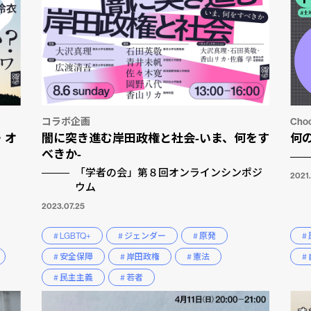
コラボ企画
Cho
・オ
闇に突き進む岸田政権と社会-いま、何をす
何
べきか-
「学者の会」第８回オンラインシンポジ
2021
ウム
2023.07.25
# LGBTQ+
# ジェンダー
# 原発
#
# 安全保障
# 岸田政権
# 憲法
#
# 民主主義
# 若者