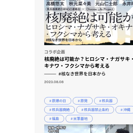
コラボ企画
核廃絶は可能か？ヒロシマ・ナガサキ
キナワ・フクシマから考える
#核なき世界を日本から
2023.08.08
# 原爆の日
# 原発
# 核兵器
# 核兵器廃絶
# 核兵器禁止条約
# 沖縄
# 福島
# 米軍基地