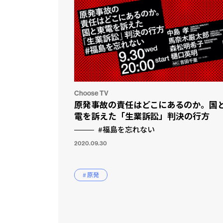
Choose TV
原発事故の責任はどこにあるのか。国
電を訴えた「生業訴訟」判決の行方
#福島を忘れない
市民と
CLP
2020.09.30
# 原発