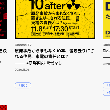
Choose TV
Cult
を決
原発事故からまもなく10年、置き去りにさ
Dia
れる住民。東電の責任とは？
ジ
#原発事故に時効なし
2020
2020.11.08
# 原発
# 
#