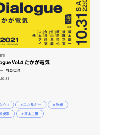
ure
logue Vol.4 たかが電気
#D2021
.10.31
D2021
# エネルギー
# 原発
 脱炭素
# 資本主義