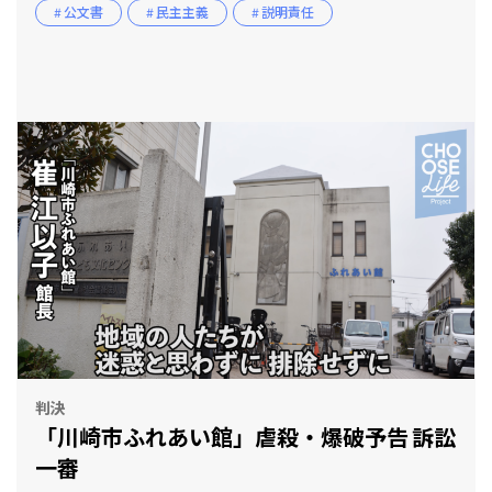
# 公文書
# 民主主義
# 説明責任
判決
「川崎市ふれあい館」虐殺・爆破予告 訴訟
一審