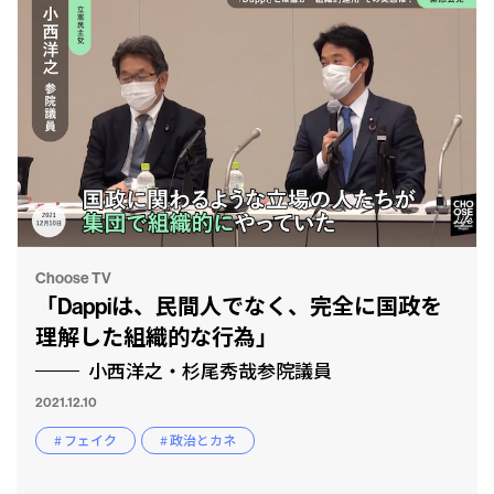
Choose TV
「Dappiは、民間人でなく、完全に国政を
理解した組織的な行為」
小西洋之・杉尾秀哉参院議員
2021.12.10
# フェイク
# 政治とカネ