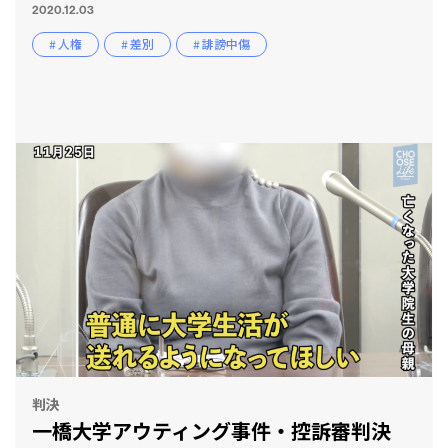
2020.12.03
# 人権
# 差別
# 誹謗中傷
CLP
市民と
判決
一橋大学アウティング事件・控訴審判決