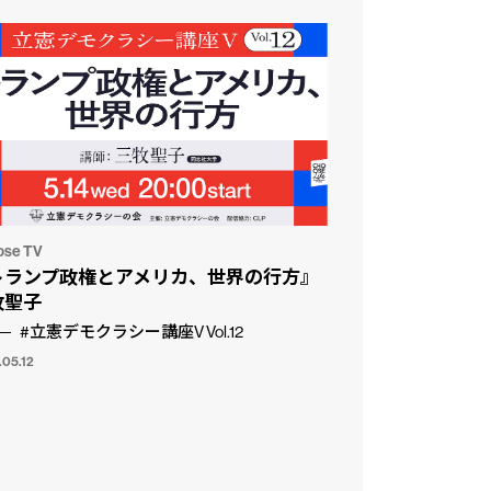
ose TV
トランプ政権とアメリカ、世界の行方』
牧聖子
#立憲デモクラシー講座V Vol.12
.05.12