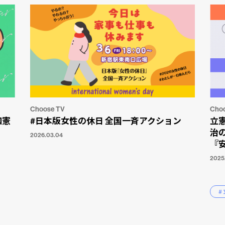
Choose TV
Cho
和憲
#日本版女性の休日 全国一斉アクション
立憲
治
2026.03.04
『
2025
#