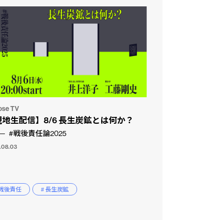
ose TV
現地生配信】8/6 長生炭鉱とは何か？
#戦後責任論2025
.08.03
 戦後責任
# 長生炭鉱