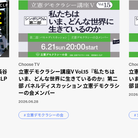
Choose TV
Cho
長谷
立憲デモクラシー講座V Vol.15『私たちは
立憲
LP
いま、どんな世界に生きているのか』第二
い
部 パネルディスカッション 立憲デモクラシ
部 
ーの会メンバー
2026
2026.06.28
# 立憲デモクラシーの会
#