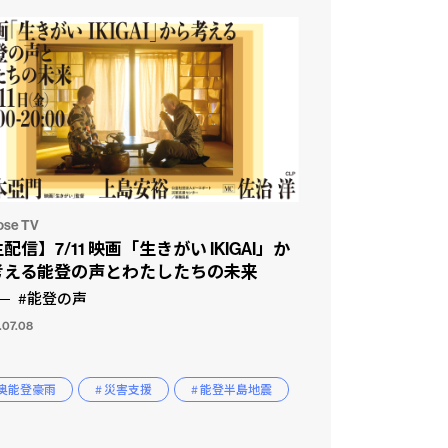
ose TV
配信】7/11 映画「生きがい IKIGAI」か
考える能登の声とわたしたちの未来
#能登の声
.07.08
 奥能登豪雨
# 災害支援
# 能登半島地震