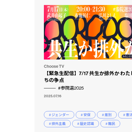
Choose TV
【緊急生配信】7/17 共生か排外か わた
ちの争点
#参院選2025
2025.07.16
# ジェンダー
# 安保
# 差別
# 憲
# 排外主義
# 歴史認識
# 難民