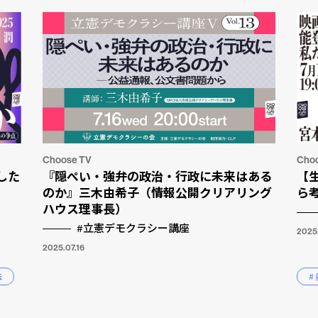
Choose TV
Cho
した
『隠ぺい・強弁の政治・行政に未来はある
【生
のか』三木由希子（情報公開クリアリング
ら
ハウス理事長）
#立憲デモクラシー講座
2025
2025.07.16
法
#