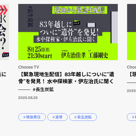
Choose TV
Cho
員に
【緊急現地生配信】83年越しについに”遺
【
骨”を発見！ 水中探検家・伊左治氏に聞く
#長生炭鉱
2025
2025.08.25
# 戦後責任
# 遺骨
# 長生炭鉱
#