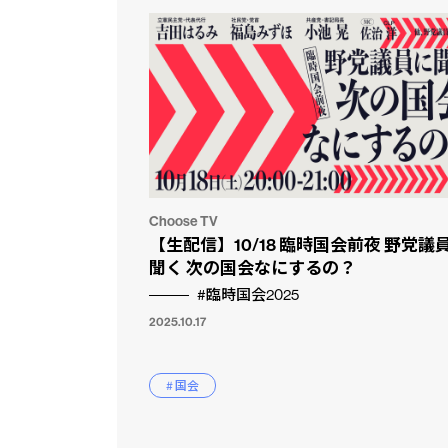
Choose TV
【生配信】10/18 臨時国会前夜 野党議
聞く 次の国会なにするの？
市民と
CLP
#臨時国会2025
2025.10.17
# 国会