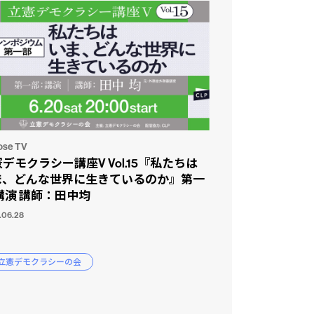
ose TV
デモクラシー講座V Vol.15『私たちは
ま、どんな世界に生きているのか』第一
講演 講師：田中均
.06.28
 立憲デモクラシーの会