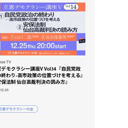
ose TV
デモクラシー講座V Vol.14『自民党政
の終わり-高市政策の位置づけを考える』
安保法制 仙台高裁判決の読み方』
.12.25
 立憲デモクラシーの会