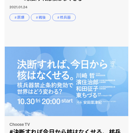
2021.01.24
# 原爆
# 戦後
# 核兵器
CLP
市民と
Choose TV
#決断すれば今日から核はなくせる。 核兵