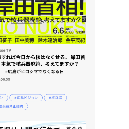
ose TV
断すれば今日から核はなくせる。 岸田首
！本気で核兵器廃絶、考えてますか？
#広島がヒロシマでなくなる日
.06.05
G7
# 広島ビジョン
# 核兵器
 核兵器禁止条約