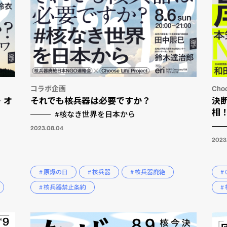
コラボ企画
Cho
・オ
それでも核兵器は必要ですか？
決
相
#核なき世界を日本から
2023.08.04
2023
# 原爆の日
# 核兵器
# 核兵器廃絶
# 
# 核兵器禁止条約
#