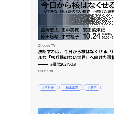
Choose TV
決断すれば、今日から核はなくせる- 
ルな「核兵器のない世界」へ向けた選択
#投票2021 Vol.9
2021.10.23
# 核兵器
# 民主主義
# 選挙