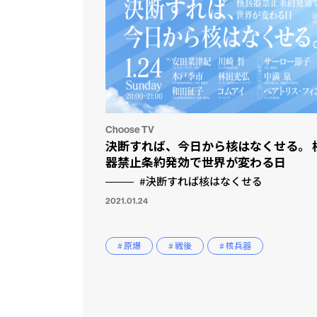
Choose TV
決断すれば、今日から核はなくせる。 
器禁止条約発効で世界が変わる日
#決断すれば核はなくせる
2021.01.24
# 原爆
# 戦後
# 核兵器