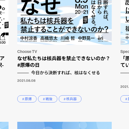
Choose TV
Spec
リア
なぜ私たちは核兵器を禁止できないのか？
「
-
#原爆の日
て
今日から決断すれば、核はなくせる
2021.08.08
2021
# 原爆
# 戦後
# 核兵器
#