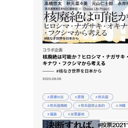
コラボ企画
核廃絶は可能か？ヒロシマ・ナガサキ
キナワ・フクシマから考える
#核なき世界を日本から
2023.08.08
# 原爆の日
# 原発
# 核兵器
# 核兵器廃絶
# 核兵器禁止条約
# 沖縄
# 福島
# 米軍基地