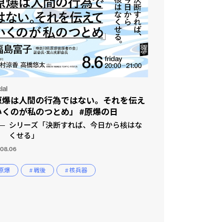
ial
原爆は人間の行為ではない。それを伝え
いくのが私のつとめ」 #原爆の日
シリーズ「決断すれば、今日から核はな
くせる」
.08.06
 原爆
# 戦後
# 核兵器