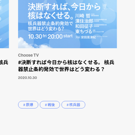
Choose TV
核兵
#決断すれば今日から核はなくせる。 核兵
器禁止条約発効で世界はどう変わる？
2020.10.30
# 原爆
# 戦後
# 核兵器