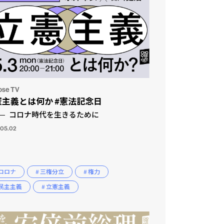
ose TV
憲主義とは何か #憲法記念日
コロナ時代を生きるために
.05.02
 コロナ
# 三権分立
# 権力
 民主主義
# 立憲主義