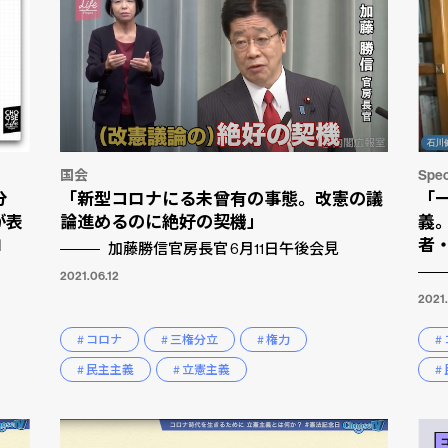
国会
Spec
分
「新型コロナにる未曾有の事態。改憲の議
「
が表
論進めるのに絶好の契機」
義
1
者
加藤勝信官房長官 6月11日午後会見
2021.06.12
2021
# コロナ
# 三権分立
# 権力
#
# 民主主義
# 立憲主義
#