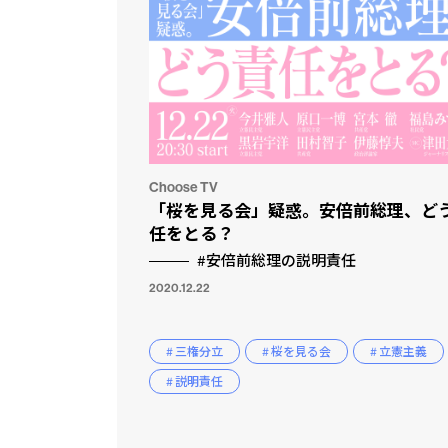
Choose TV
「桜を見る会」疑惑。安倍前総理、ど
任をとる？
#安倍前総理の説明責任
市民と
CLP
2020.12.22
# 三権分立
# 桜を見る会
# 立憲主義
# 説明責任