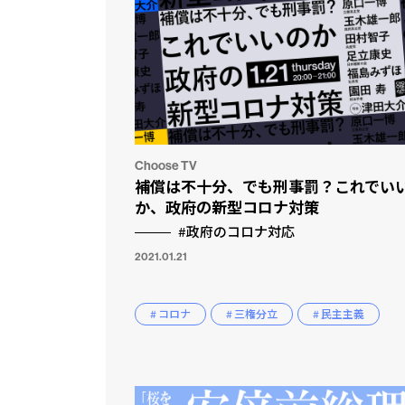
Choose TV
補償は不十分、でも刑事罰？これでい
か、政府の新型コロナ対策
#政府のコロナ対応
2021.01.21
# コロナ
# 三権分立
# 民主主義