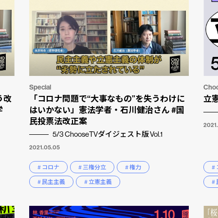
Special
Cho
う改
「コロナ問題で“大事なもの”を失うわけに
立
学
はいかない」憲法学者・石川健治さん #国
民投票法改正案
2021
5/3 ChooseTVダイジェスト版 Vol.1
2021.05.05
# コロナ
# 三権分立
# 権力
#
# 民主主義
# 立憲主義
#