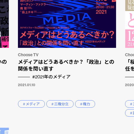
Choose TV
Cho
いの
メディアはどうあるべきか？「政治」との
「
関係を問い直す
任を
#2021年のメディア
2021.01.10
2020
# メディア
# 三権分立
# 権力
#
#