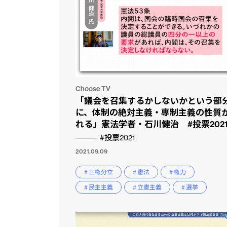
Choose TV
「議会を召集するかしないかという部
に、体制の絶対主義・専制主義の性質
れる」憲法学者・石川健治 #投票202
#投票2021
2021.09.09
# 三権分立
# 憲法
# 権力
# 民主主義
# 立憲主義
# 選挙