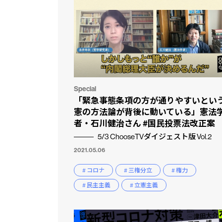
Special
「緊急事態条項の方が通りやすいとい
憲の方法論が背後に動いている」憲法
者・石川健治さん #国民投票法改正案
5/3 ChooseTVダイジェスト版 Vol.2
2021.05.06
# コロナ
# 三権分立
# 権力
# 民主主義
# 立憲主義