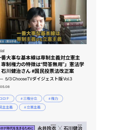
ial
一番大事な基本線は専制主義対立憲主
。専制権力の特徴は“問答無用”」憲法学
・石川健治さん #国民投票法改正案
5/3 ChooseTVダイジェスト版 Vol.3
.05.08
 コロナ
# 三権分立
# 権力
 民主主義
# 立憲主義