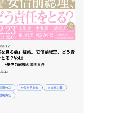
ose TV
桜を見る会」疑惑。 安倍前総理、どう責
とる？Vol.2
#安倍前総理の説明責任
.12.23
 三権分立
# 桜を見る会
# 立憲主義
 説明責任