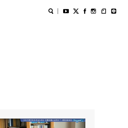
Search
YouTube
Twitter
Facebook
Instagram
note
LINE