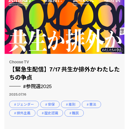
Choose TV
【緊急生配信】7/17 共生か排外か わたした
ちの争点
#参院選2025
2025.07.16
# ジェンダー
# 安保
# 差別
# 憲法
# 排外主義
# 歴史認識
# 難民