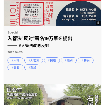
Special
入管法”反対”署名19万筆を提出
#入管法改悪反対
2023.04.26
# 人権
# 入管法
# 国連
# 差別
# 移民
# 署名
# 難民