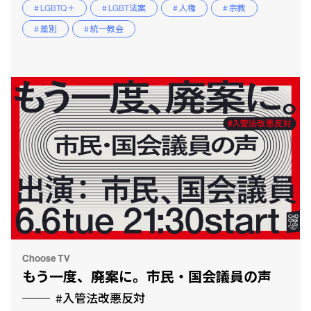
# LGBTQ＋
# LGBT法案
# 人権
# 宗教
# 差別
# 統一教会
Choose TV
もう一度、廃案に。市民・国会議員の声
#入管法改悪反対