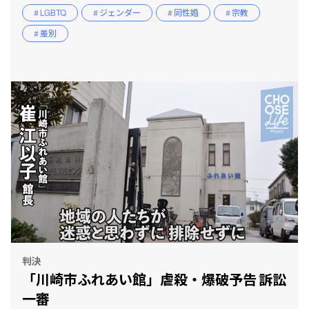
# LGBTQ
# ジェンダー
# 同性婚
# 宗教
# 差別
判決
「川崎市ふれあい館」虐殺・爆破予告 訴訟
一審