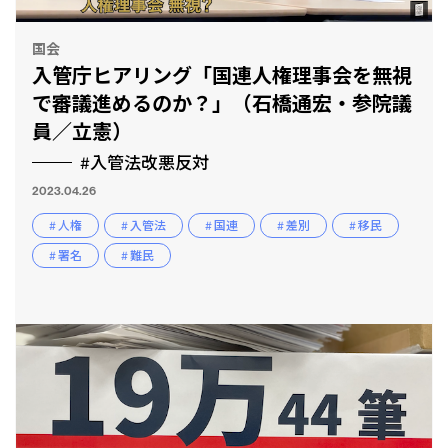
国会
入管庁ヒアリング「国連人権理事会を無視
で審議進めるのか？」（石橋通宏・参院議
員／立憲）
#入管法改悪反対
2023.04.26
# 人権
# 入管法
# 国連
# 差別
# 移民
# 署名
# 難民