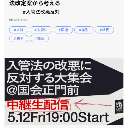
法改定案から考える
#入管法改悪反対
2023.05.22
# 人権
# 入管法
# 国連
# 差別
# 移民
# 署名
# 難民