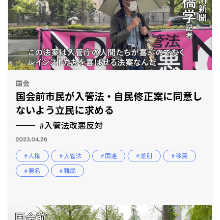
国会
国会前市民が入管法・自民修正案に同意し
ないよう立民に求める
#入管法改悪反対
2023.04.26
# 人権
# 入管法
# 国連
# 差別
# 移民
# 署名
# 難民