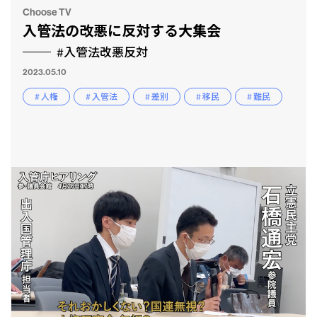
Choose TV
入管法の改悪に反対する大集会
#入管法改悪反対
2023.05.10
# 人権
# 入管法
# 差別
# 移民
# 難民