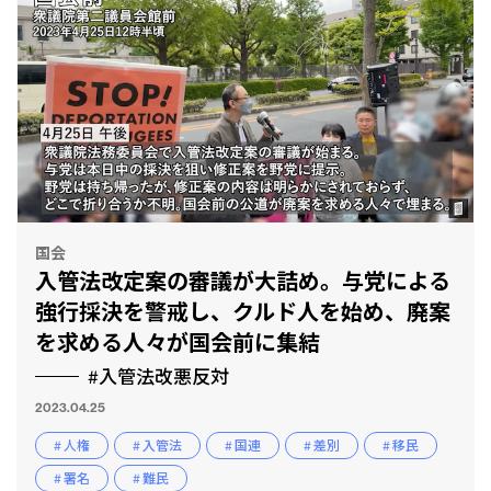
国会
入管法改定案の審議が大詰め。与党による
強行採決を警戒し、クルド人を始め、廃案
を求める人々が国会前に集結
#入管法改悪反対
2023.04.25
# 人権
# 入管法
# 国連
# 差別
# 移民
# 署名
# 難民