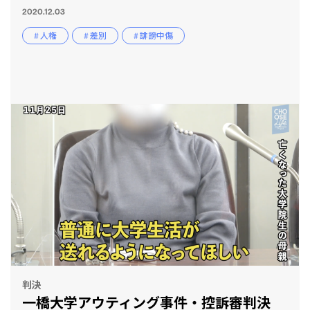
2020.12.03
# 人権
# 差別
# 誹謗中傷
判決
一橋大学アウティング事件・控訴審判決