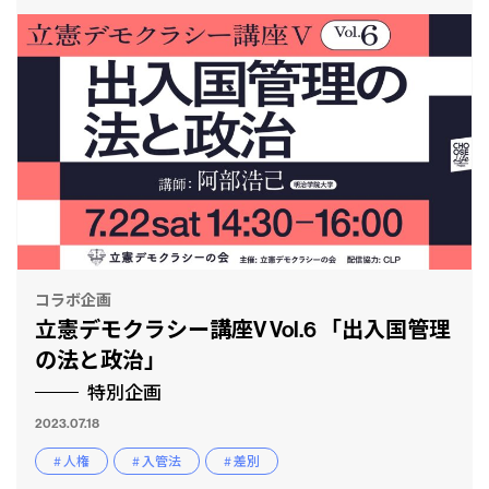
コラボ企画
立憲デモクラシー講座V Vol.6 「出入国管理
の法と政治」
特別企画
2023.07.18
# 人権
# 入管法
# 差別