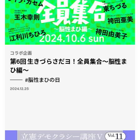
コラボ企画
第6回 生きづらさだヨ！全員集合〜脳性ま
ひ編〜
#脳性まひの日
2024.12.25