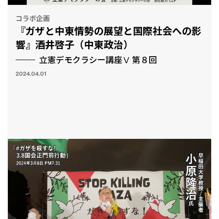
コラボ企画
『ガザと中東情勢の展望と国際社会への影
響』酒井啓子（中東政治）
立憲デモクラシー講座Ⅴ 第８回
2024.04.01