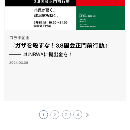
コラボ企画
『ガザを殺すな！3.8国会正門前行動』
#UNRWAに拠出金を！
2024.03.08
1
2
3
4