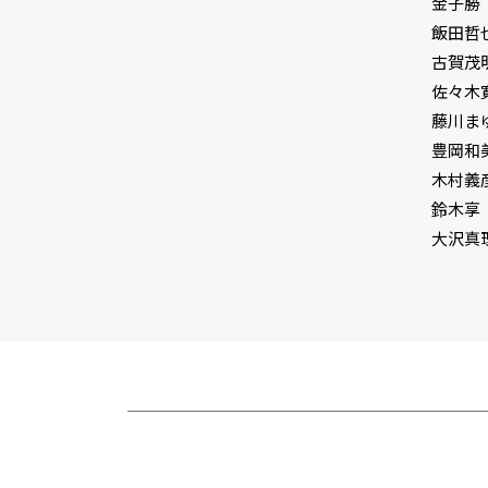
金子勝
飯田哲也
古賀茂
佐々木
藤川ま
豊岡和
木村義
鈴木享
大沢真