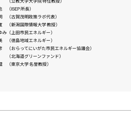
 （立教大学大学院 特任教授）
 （ISEP 所長）
明 （古賀茂明政策ラボ代表）
寛 （新潟国際情報大学 教授）
ゆみ（上田市民エネルギー）
美 （徳島地域エネルギー）
彦 （おらってにいがた市民エネルギー協議会）
 （北海道グリーンファンド）
理 （東京大学 名誉教授）