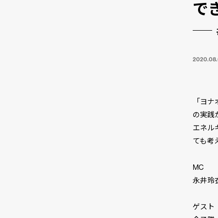
で
2020.08
「ヨナ
の実践
エネル
ても考
MC
永井玲
ゲスト