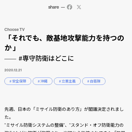
share
Facebook
X
Choose TV
「それでも、敵基地攻撃能力を持つの
か 」
#専守防衛はどこに
2020.12.21
# 安全保障
# 沖縄
# 立憲主義
# 自衛隊
先週、日本の「ミサイル防衛のあり方」が閣議決定されまし
た。
”ミサイル防衛システムの整備”、”スタンド・オフ防衛能力の