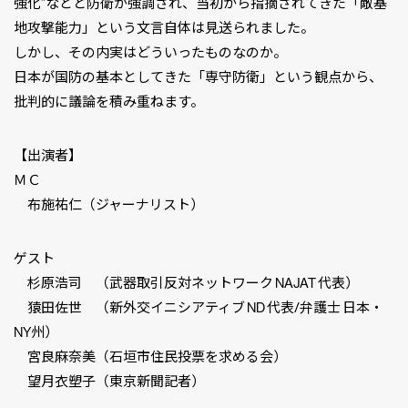
強化”などと防衛が強調され、当初から指摘されてきた「敵基
地攻撃能力」という文言自体は見送られました。
しかし、その内実はどういったものなのか。
日本が国防の基本としてきた「専守防衛」という観点から、
批判的に議論を積み重ねます。
【出演者】
ＭＣ
布施祐仁（ジャーナリスト）
ゲスト
杉原浩司 （武器取引反対ネットワーク NAJAT 代表）
猿田佐世 （新外交イニシアティブ ND 代表/弁護士 日本・
NY州）
宮良麻奈美（石垣市住民投票を求める会）
望月衣塑子（東京新聞記者）