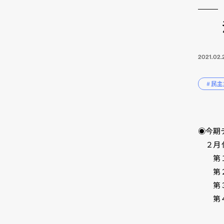
2021.02.
# 民
◉今期
２月 
第１講
第２講
第３
第４講