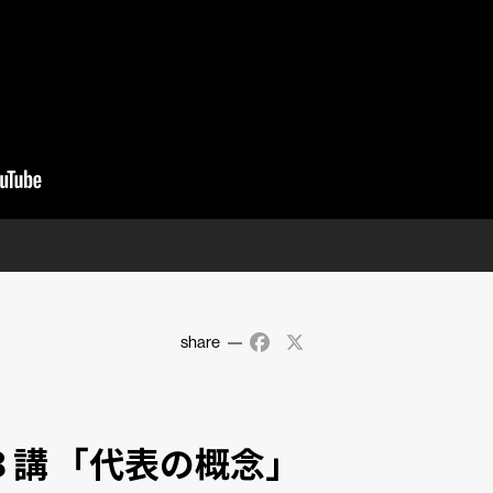
share
Facebook
X
３講 「代表の概念」