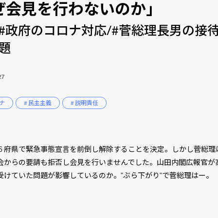
ぜ会見を行わないのか」
#政府のコロナ対応/#菅総理長男の接
題
27
ロナ
# 民主主義
# 説明責任
６府県で緊急事態宣言を前倒し解除することを決定。しかし菅総理
会からの要請も拒否し会見を行いませんでした。山田内閣広報官が
受けていた問題が影響しているのか。”ぶら下がり”で菅総理はー。