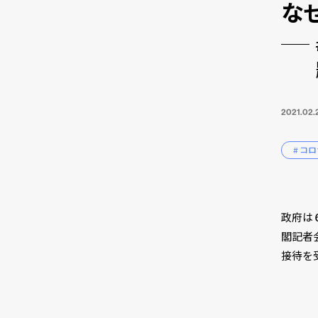
な
2021.02.
# コ
政府は
閣記者
接待を