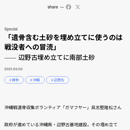
share
Facebook
X
Special
「遺骨含む土砂を埋め立てに使うのは
戦没者への冒涜」
辺野古埋め立てに南部土砂
2021.03.03
# 戦争
# 沖縄
# 辺野古
沖縄戦遺骨収集ボランティア「ガマフヤー」具志堅隆松さん
政府が進めている沖縄県・辺野古基地建設。その埋め立て