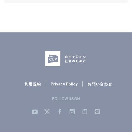
CLP
市民と
利用規約
Privacy Policy
お問い合わせ
FOLLOW US ON
YouTube
Twitter
Facebook
Instergram
note
LINE