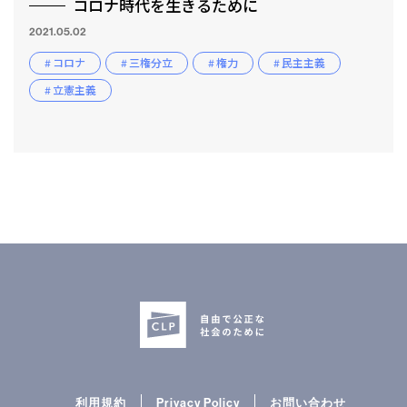
コロナ時代を生きるために
2021.05.02
# コロナ
# 三権分立
# 権力
# 民主主義
# 立憲主義
利用規約
Privacy Policy
お問い合わせ