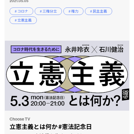
2021.05.05
# コロナ
# 三権分立
# 権力
# 民主主義
# 立憲主義
Choose TV
立憲主義とは何か #憲法記念日