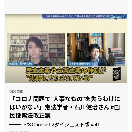
CLP
市民と
Special
「コロナ問題で“大事なもの”を失うわけに
はいかない」憲法学者・石川健治さん #国
民投票法改正案
5/3 ChooseTVダイジェスト版 Vol.1