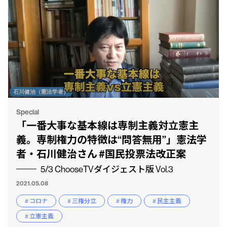
Special
「一番大事な基本線は専制主義対立憲主
義。専制権力の特徴は“問答無用”」憲法学
者・石川健治さん #国民投票法改正案
5/3 ChooseTVダイジェスト版 Vol.3
2021.05.08
# コロナ
# 三権分立
# 権力
# 民主主義
# 立憲主義