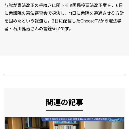
与党が憲法改正の手続きに関する #国民投票法改正案 を、6日
に衆議院の憲法審査会で採決し、11日に衆院を通過させる方針
を固めたという報道も。3日に配信したChooseTVから憲法学
者・石川健治さんの警鐘Vol.2です。
関連の記事