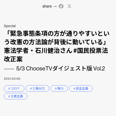
share
Facebook
X
Special
「緊急事態条項の方が通りやすいとい
う改憲の方法論が背後に動いている」
憲法学者・石川健治さん #国民投票法
改正案
5/3 ChooseTVダイジェスト版 Vol.2
2021.05.06
# コロナ
# 三権分立
# 権力
# 民主主義
# 立憲主義