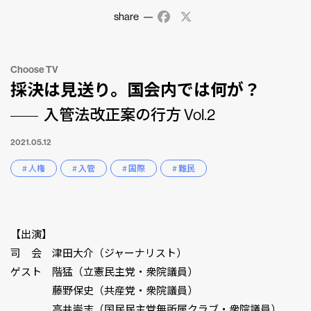
share
Facebook
X
Choose TV
採決は見送り。国会内では何が？
入管法改正案の行方 Vol.2
2021.05.12
# 人権
# 入管
# 国際
# 難民
【出演】
司 会 津田大介（ジャーナリスト）
ゲスト 階猛（立憲民主党・衆院議員）
藤野保史（共産党・衆院議員）
高井崇志（国民民主党無所属クラブ・衆院議員）