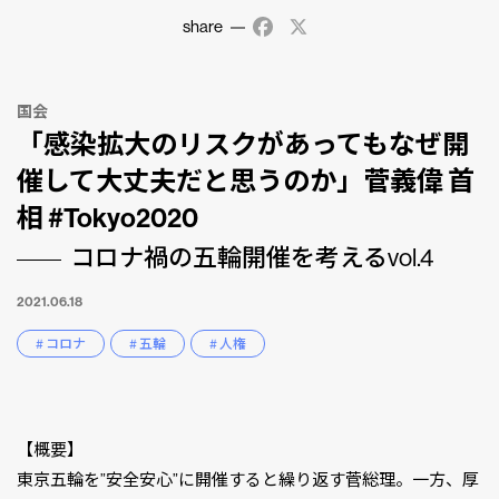
share
Facebook
X
国会
「感染拡大のリスクがあってもなぜ開
催して大丈夫だと思うのか」菅義偉 首
相 #Tokyo2020
コロナ禍の五輪開催を考えるvol.4
2021.06.18
# コロナ
# 五輪
# 人権
【概要】
東京五輪を”安全安心”に開催すると繰り返す菅総理。一方、厚