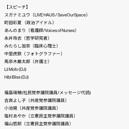
【スピーチ】
スガナミユウ（LIVE HAUS / SaveOurSpace）
町田彩夏 （政治アイドル）
あんのまり（看護師/Voices of Nurses）
永井玲衣（哲学研究者）
みたらし加奈（臨床心理士）
中里虎鉄（フォトグラファー）
馬奈木厳太郎（弁護士）
Lil Mofo (DJ)
Hibi Bliss (DJ)
福島瑞穂(社民党参議院議員/メッセージ代読)
吉良よし子（共産党参議院議員）
小池晃（共産党参議院議員）
塩村あやか（立憲民主党参議院議員）
福山哲郎（立憲民主党参議院議員）