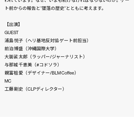
われています。なぜ、いまも続けなければならないのか。ゲー
ト前からの報告と”墜落の歴史”とともに考えます。
【出演】
GUEST
浦島 悦子（ヘリ基地反対協 ゲート前担当）
前泊 博盛（沖縄国際大学）
大袈裟 太郎（ラッパー/ジャーナリスト）
与那城 千恵美（#コドソラ）
親富祖 愛（デザイナー/BLM Coffee）
MC
工藤 剛史（CLPディレクター）