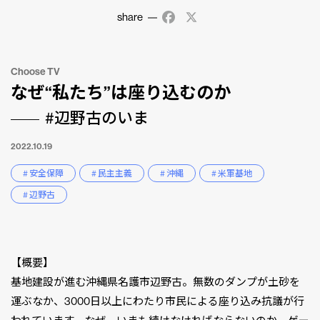
share
Facebook
X
Choose TV
なぜ“私たち”は座り込むのか
#辺野古のいま
2022.10.19
# 安全保障
# 民主主義
# 沖縄
# 米軍基地
# 辺野古
【概要】
基地建設が進む沖縄県名護市辺野古。無数のダンプが土砂を
運ぶなか、3000日以上にわたり市民による座り込み抗議が行