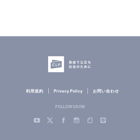
CLP
市民と
利用規約
Privacy Policy
お問い合わせ
FOLLOW US ON
YouTube
Twitter
Facebook
Instergram
note
LINE