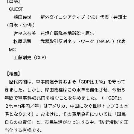
【出演】
GUEST
猿田佐世 新外交イニシアティブ（ND）代表・弁護士
（日本・NY州）
宮良麻奈美 石垣自衛隊基地訴訟・原告
杉原浩司 武器取引反対ネットワーク（NAJAT）代表
MC
工藤剛史（CLP）
【概要】
歴代内閣は、軍事関連予算およそ「GDP比１％」を守って
きました。しかし、岸田政権はこの水準を倍化させ、今後５
年間で軍事費43兆円を積むことを決めました。（「GDP比
２％＝11兆円／年」はアメリカ、中国に次ぐ世界トップ３の水
準となります）。おまけに、その費用負担については「国民
自らのの責任」と、市民生活がひっ迫する中、”防衛増税”を正
当化する有様です。