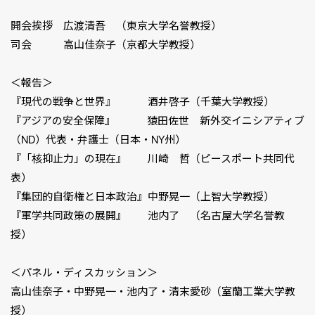
開会挨拶 広渡清吾 （東京大学名誉教授）
司会 高山佳奈子（京都大学教授）
＜報告＞
『現代の戦争と世界』 酒井啓子（千葉大学教授）
『アジアの安全保障』 猿田佐世 新外交イニシアティブ
（ND）代表・弁護士（日本・NY州）
『「核抑止力」の現在』 川崎 哲（ピースポート共同代
表）
『集団的自衛権と日本政治』中野晃一（上智大学教授）
『軍学共同政策の展開』 池内了 （名古屋大学名誉教
授）
＜パネル・ディスカッション＞
高山佳奈子・中野晃一・池内了・清末愛砂（室蘭工業大学教
授）