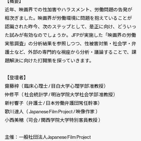
【概要】
近年、映画界での性加害やハラスメント、労働問題の告発が
相次ぎました。映画界が労働環境に問題を抱えていることが
認識された昨今、次のステップとして、是正に向け、どういっ
た試みが有効なのでしょうか。 JFPが実施した「映画界の労働
実態調査」の分析結果を参照しつつ、性被害対策・社会学・弁
護士など、外部の専門的な視座から分析・議論することで、課
題解決に向けた打開策を探っていきます。
【登壇者】
齋藤梓（ 臨床心理士 / 目白大学心理学部 准教授）
仲修平（ 社会統計学 / 明治学院大学社会学部 准教授）
新村響子（弁護士 / 日本労働弁護団常任幹事）
歌川達人（ Japanese Film Project / 映像作家 ）
小西美穂（司会 / 関西学院大学特別客員教授 ）
主催：一般社団法人Japanese Film Project