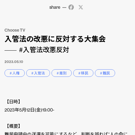
share
Facebook
X
Choose TV
入管法の改悪に反対する大集会
#入管法改悪反対
2023.05.10
# 人権
# 入管法
# 差別
# 移民
# 難民
【日時】
2023年5月12日(金)19:00-
【概要】
難民申請中の送還を可能にするなど、判断を誤れば“人の命に