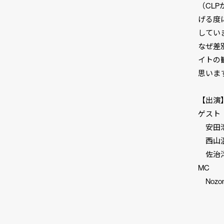
（CL
げる度
してい
なぜ差
イトの
思いま
【出演
ゲスト
安田浩
西山温
佐治洋
MC
Nozo