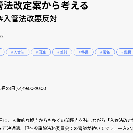
管法改定案から考える
#入管法改悪反対
22
# 入管法
# 国連
# 差別
# 移民
# 署名
# 難民
】
月23日(火)19:00-20:00
】
8日に、人権的な観点からも多くの問題点を残しながら「入管法改定
を可決通過、現在参議院法務委員会での審議が続いてです。一方SN