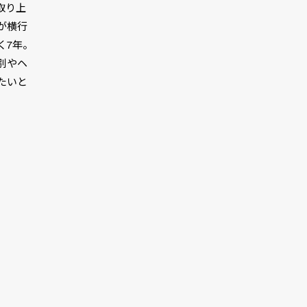
取り上
が横行
く7年。
別やヘ
たいと