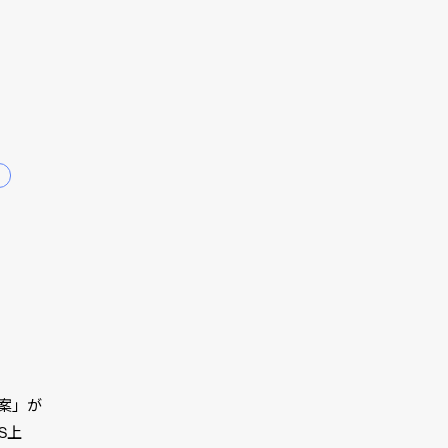
案」が
S上