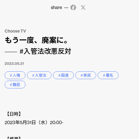
share
Facebook
X
Choose TV
もう一度、廃案に。
#入管法改悪反対
2023.05.31
# 人権
# 入管法
# 国連
# 移民
# 署名
# 難民
【日時】
2023年5月31日（水）20:00-