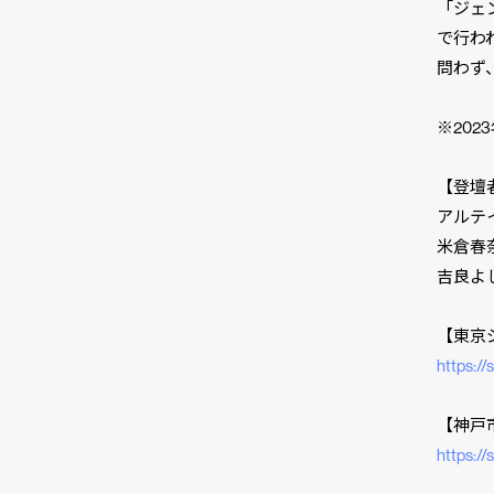
「ジェ
で行わ
問わず
※20
【登壇
アルテ
米倉春
吉良よ
【東京
https:/
【神戸
https:/