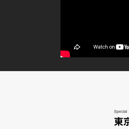
Special
東