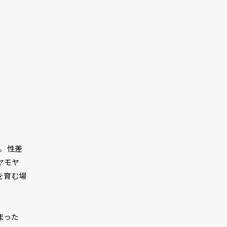
。 性差
ヤモヤ
を育む場
まった