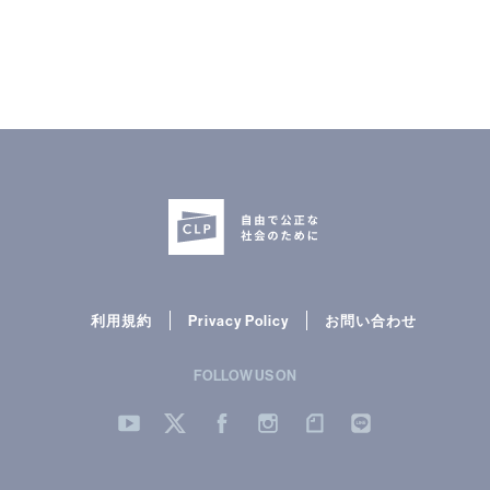
CLP
市民と
利用規約
Privacy Policy
お問い合わせ
FOLLOW US ON
YouTube
Twitter
Facebook
Instergram
note
LINE