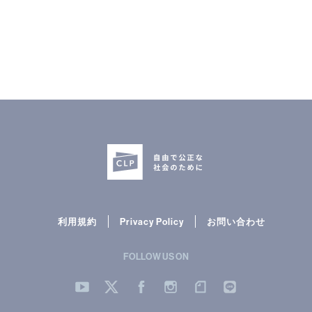
CLP
市民と
利用規約
Privacy Policy
お問い合わせ
FOLLOW US ON
YouTube
Twitter
Facebook
Instergram
note
LINE