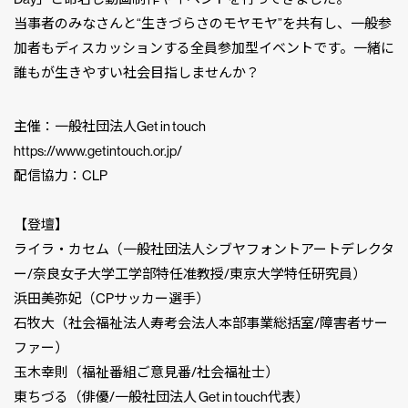
当事者のみなさんと“生きづらさのモヤモヤ”を共有し、一般参
加者もディスカッションする全員参加型イベントです。一緒に
誰もが生きやすい社会目指しませんか？
主催：一般社団法人Get in touch
https://www.getintouch.or.jp/
配信協力：CLP
【登壇】
ライラ・カセム（一般社団法人シブヤフォントアートデレクタ
ー/奈良女子大学工学部特任准教授/東京大学特任研究員）
浜田美弥妃（CPサッカー選手）
石牧大（社会福祉法人寿考会法人本部事業総括室/障害者サー
ファー）
玉木幸則（福祉番組ご意見番/社会福祉士）
東ちづる（俳優/一般社団法人 Get in touch代表）