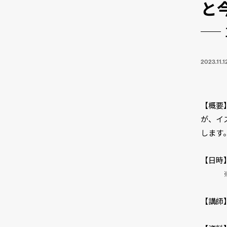
と
2023.11.1
【概要
が、イ
します
【日時】20
※11
【講師