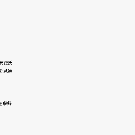
泰徳氏
を見通
を収録