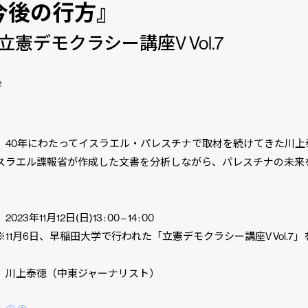
今後の行方』
立憲デモクラシー講座V Vol.7
2
】40年にわたってイスラエル・パレスチナで取材を続けてきた川上
スラエル諜報省が作成した文書を分析しながら、パレスチナの未来
。
23年11月12日(日)13 : 00 – 14 : 00
月6日、早稲田大学で行われた「立憲デモクラシー講座V Vol.7」
】川上泰徳（中東ジャーナリスト）