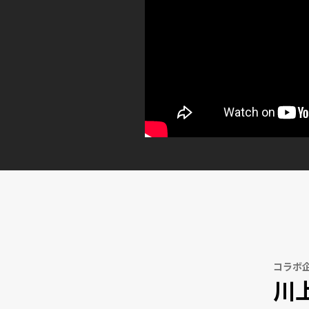
コラボ
川