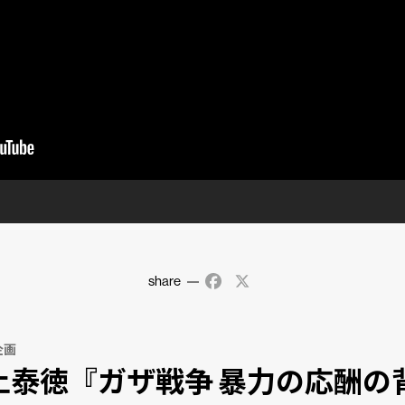
share
Facebook
X
企画
上泰徳『ガザ戦争 暴力の応酬の