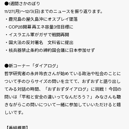
●1週間さかのぼり
11/27(月)〜12/3(日)までのニュースを振り返ります。
・鹿児島の屋久島沖にオスプレイ墜落
・COP28開幕 再エネ容量3倍目標に
・イスラエル軍がガザで戦闘再開
・国大法の反対署名 文科省に提出
・核兵器禁止条約の締約国会議に日本参加せず
●新コーナー「ダイアログ」
哲学研究者の永井玲衣さんが始めている政治や社会のことに
ついて手のひらサイズの問いを立てて、おずおずと語り出し
てみる対話の時間、「おずおずダイアログ」に挑戦！ 今回の
問いは「平和と安全の違いってなんだろう？」 みなさんも聴
きながらこの問いについて一緒に参加していいただけると嬉
しいです。
【番組概要】