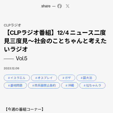
share
Facebook
X
CLPラジオ
【CLPラジオ番組】12/4 ニュース二度
見三度見〜社会のことちゃんと考えた
いラジオ
Vol.5
2023.12.06
# イスラエル
# オスプレイ
# ガザ
# 国大法
# 基地問題
# 核兵器禁止条約
# 沖縄
# 社ちゃんラ
【今週の番組コーナー】