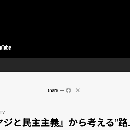
share
Facebook
X
 TV
ヤジと民主主義』から考える”路