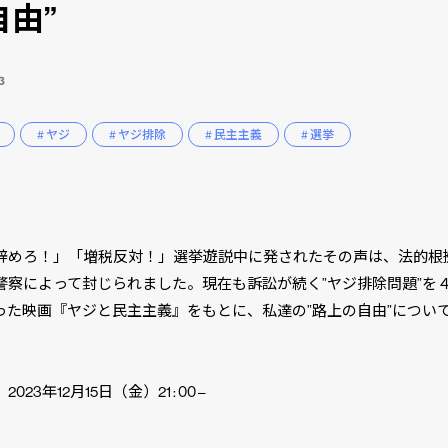
自由”
3
# ヤジ
# ヤジ排除
# 民主主義
# 選挙
】
辞めろ！」「増税反対！」選挙遊説中に発されたその声は、法的根
警察によって封じられました。現在も訴訟が続く”ヤジ排除問題”を
った映画『ヤジと民主主義』をもとに、私達の”路上の自由”につい
023年12月15日（金）21 : 00 –
】