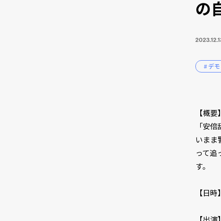
の
2023.12.1
# デモ
【概要
「安倍
いまま
って追
す。
【日時】2
【出演