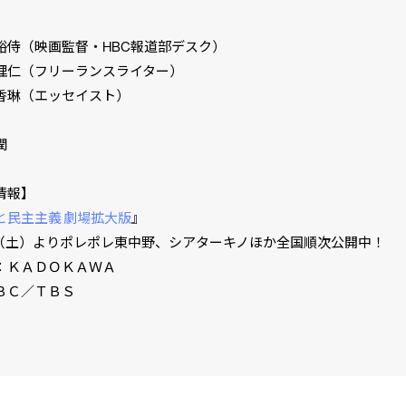
侍（映画監督・HBC報道部デスク）
仁（フリーランスライター）
琳（エッセイスト）
潤
情報】
と民主主義 劇場拡大版
』
9（土）よりポレポレ東中野、シアターキノほか全国順次公開中！
ＫＡＤＯＫＡＷＡ
Ｃ／ＴＢＳ