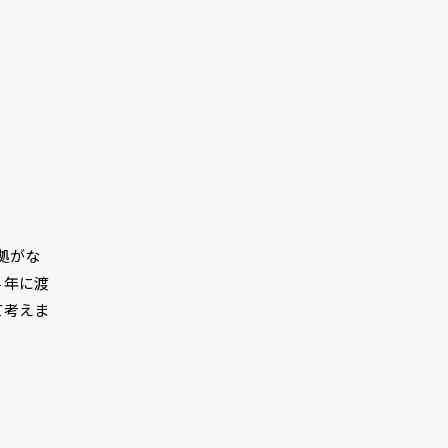
拠がな
４年に渡
て考えま