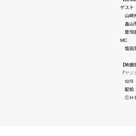
ゲスト
山﨑裕
畠山理
是恒香
MC
塩田
【映画
『
ヤジ
12/
配給：
ⒸＨＢ