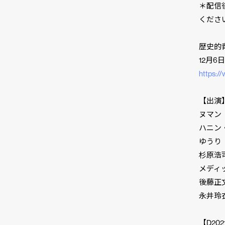
＊配信
くださ
歴史的背
12月6
https:
【出演
ヌマン
ハニン
ゆうり（BD
杉原浩
メディ
後藤正
永井玲
【D20