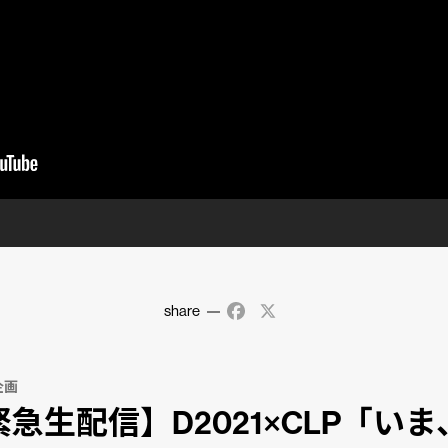
share
Facebook
X
企画
緊急生配信】D2021×CLP「いま