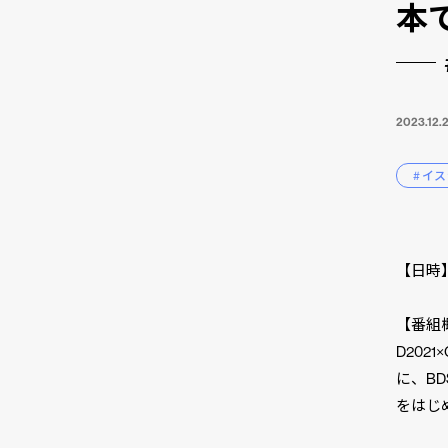
本
2023.12.
# イ
【日時】 
【番組
D202
に、B
をはじ