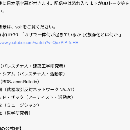
後に日本語字幕が付きます。配信中は恐れ入りますがUDトーク等を
い。
景は、vol.1をご覧ください。
日(水) 19:30- 「ガザで一体何が起きているか -民族浄化とは何か-」
//www.youtube.com/watch?v=QaxAlP_1uHE
】
（パレスチナ人・建築工学研究者）
・シアム（パレスチナ人・活動家）
S Japan Bulletin）
司（武器取引反対ネットワーク NAJAT）
ッド・ザック（アーティスト・活動家）
文（ミュージシャン）
衣（哲学研究者）
21の公式HP】