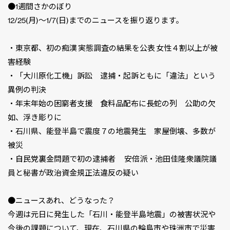
●1週間さかのぼり
12/25(月)〜1/7(日)までのニュースを振り返ります。
・東京都、初の痴漢 実態調査の結果を公表 女性４割以上が被
害経験
・「大川原化工機」訴訟 逮捕・起訴ともに「違法」という
異例の判決
・年末年始の困窮者支援 食料品配布に長蛇の列 公助の欠
如、浮き彫りに
・石川県、能登半島で震度７の地震発生 家屋倒壊、多数が
被災
・自民党裏金問題で初の逮捕者 安倍派・池田佳隆衆議院議
員と秘書が政治資金規正法違反の疑い
●ニュースあれ、どうなった？
今週は元日に発生した「石川・能登半島地震」の被害状況や
今後の課題について、現在、石川県の輪島市や珠洲市で災害