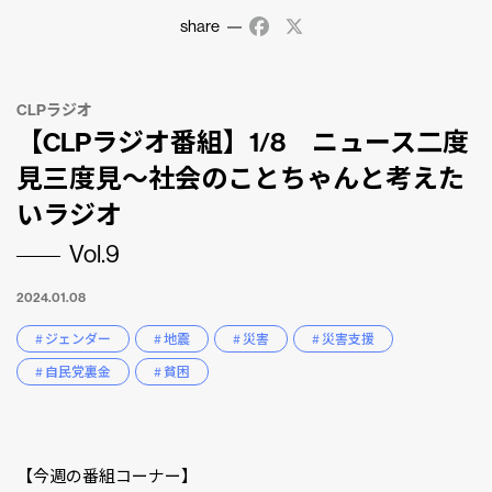
share
Facebook
X
CLPラジオ
【CLPラジオ番組】1/8 ニュース二度
見三度見〜社会のことちゃんと考えた
いラジオ
Vol.9
2024.01.08
# ジェンダー
# 地震
# 災害
# 災害支援
# 自民党裏金
# 貧困
【今週の番組コーナー】