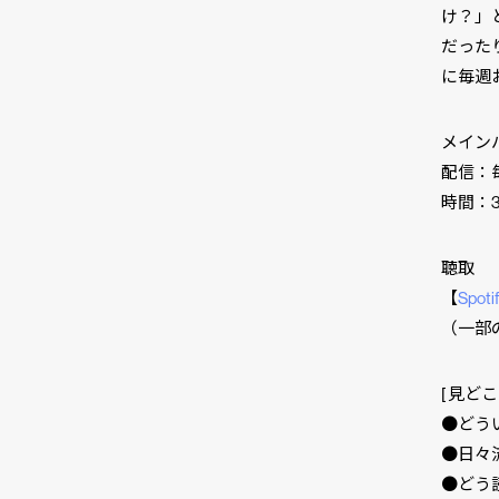
け？」
だった
に毎週
メインパ
配信：毎
時間：3
聴取
【
Spoti
市民と
CLP
（一部
[ 見どこ
●どう
●日々
●どう