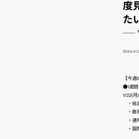
度
た
2024.01.
【今週
●1週
1/22
・核兵
・群馬
・通常
・国際