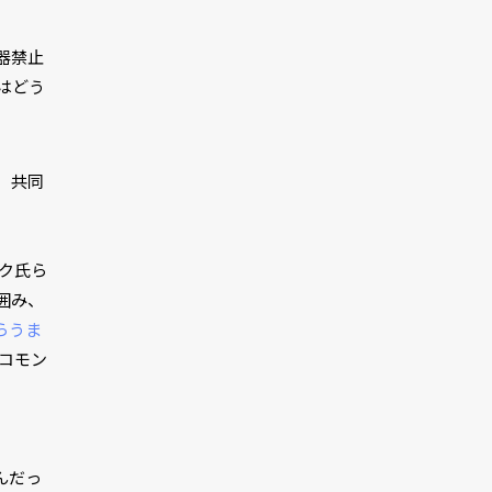
器禁止
はどう
）共同
ーク氏ら
囲み、
らうま
コモン
んだっ