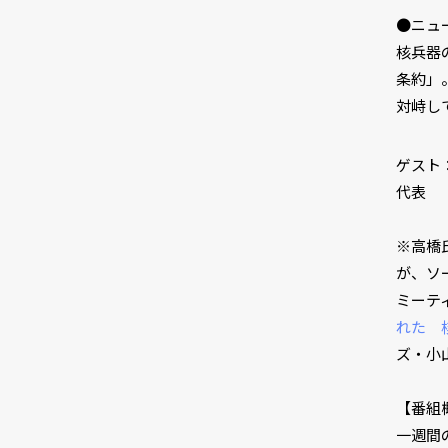
●ニュ
核兵器
条約」
対峙し
ゲスト
代表
※高橋
が、ソ
ミーテ
れた 
ズ・小
【番組
一週間