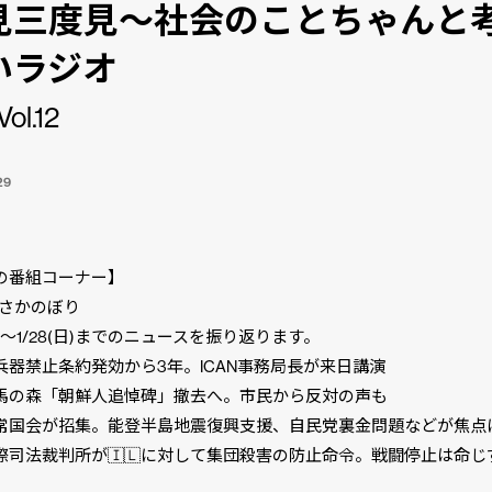
見三度見〜社会のことちゃんと
いラジオ
Vol.12
29
の番組コーナー】
間さかのぼり
(月)〜1/28(日)までのニュースを振り返ります。
器禁止条約発効から3年。ICAN事務局長が来日講演
の森「朝鮮人追悼碑」撤去へ。市民から反対の声も
国会が招集。能登半島地震復興支援、自民党裏金問題などが焦点
司法裁判所が🇮🇱に対して集団殺害の防止命令。戦闘停止は命じ