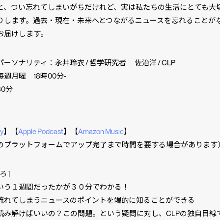
と、つい忘れてしまいがちだけれど、実は私たちの生活にとても大
りします。過去・現在・未来へとつながるニュースを忘れることが
お届けします。
ーソナリティ：永井玲衣 / 哲学研究者 佐治洋 / CLP
週月曜 18時00分-
0分
fy
】⁠⁠⁠⁠【
Apple Podcast
】⁠⁠⁠⁠【
Amazon Music
】⁠⁠⁠⁠
のプラットフォームでアップ完了まで時間を要する場合があります
ろ ]
いう１週間だったかが３０分でわかる！
流れてしまうニュースのポイントを端的に知ることができる
読み解けばいいの？この問題。という疑問に対し、CLPの独自目線