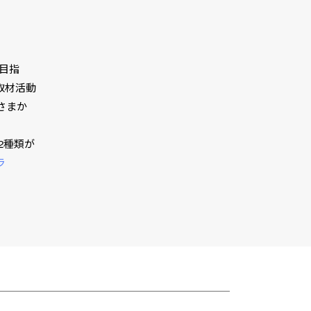
を目指
取材活動
さまか
2種類が
ラ