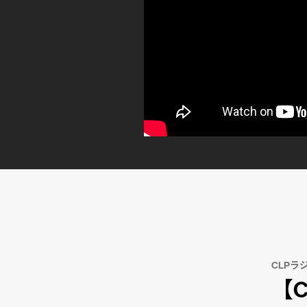
CLPラ
【