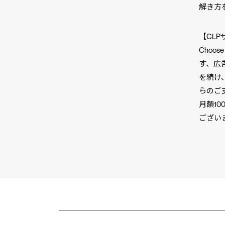
解き方
【CL
Choo
す、広
を続け
らのご
月額1
ござい