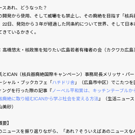
ースあれ、どうなった？
の開発から使用、そして威嚇をも禁止し、その廃絶を目指す「核兵
。22日、発効から３年が経過した同条約について世界、そして日本
てきているかきく。
：高橋悠太・核政策を知りたい広島若者有権者の会（カクワカ広島
氏とICAN（核兵器廃絶国際キャンペーン）事務局長メリッサ・パ
ーシャル・ブックカフェ「
ハチドリ舎
」（広島市中区）でこたつを
ィングを行った際の記事『
ノーベル平和賞は、キッチンテーブルか
核廃絶に取り組むICANから学ぶ社会を変える方法
』（生活ニュース
山美砂）
概要】
のニュースを振り返りながら、「あれ？そういえばあのニュースな