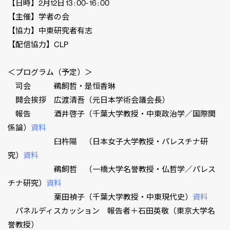
【日時】2月12日 13 : 00- 16 : 00
【主催】学者の会
【協力】中東研究者有志
【配信協力】CLP
＜プログラム（予定）＞
司会 鵜飼哲・是恒香琳
開会挨拶 広渡清吾（元日本学術会議会長）
報告 酒井啓子（千葉大学教授・中東政治学／国際関
係論）
資料
臼杵陽 （日本女子大学教授・パレスチナ研
究）
資料
鵜飼哲 （一橋大学名誉教授・仏哲学／パレス
チナ研究）
資料
栗田禎子（千葉大学教授・中東現代史）
資料
パネルディスカッション 報告者＋石田英敬（東京大学名
誉教授）