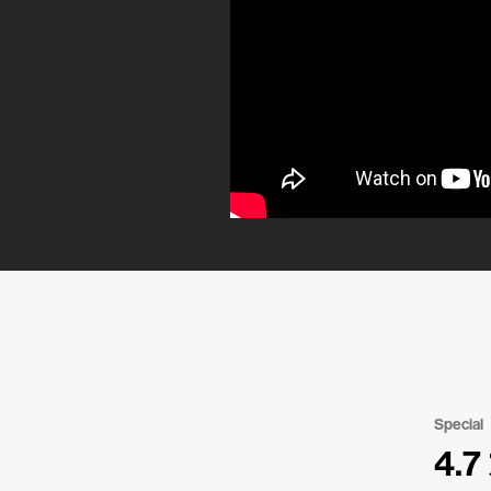
Special
4