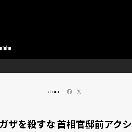
share
Facebook
X
.7 ガザを殺すな 首相官邸前アク