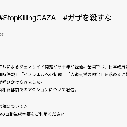
#StopKillingGAZA #ガザを殺すな
07
】
エルによるジェノサイド開始から半年が経過。全国では、日本政府
即時停戦」「イスラエルへの制裁」「人道支援の強化」を求める連
が呼びかけられました。
首相官邸前でのアクションについて配信。
保障について＞
ubeの自動生成字幕をご利用ください