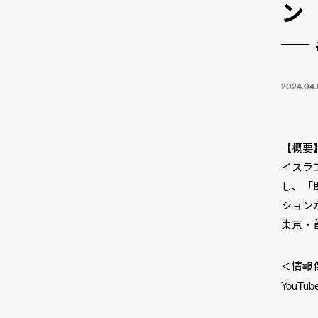
ン
2024.04.
【概要
イスラ
し、「
ション
東京・
＜情報
YouT