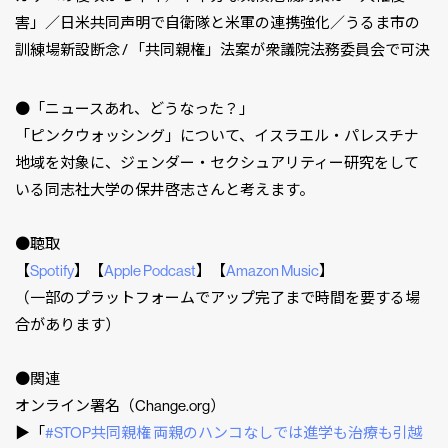
害」／日米共同声明で自衛隊と米軍の連携強化／うるま市の
訓練場新設断念 / 「共同親権」法案が衆議院法務委員会で可決
●「ニュースあれ、どうなった？」
「ピンクウォッシング」について、イスラエル・パレスチナ
地域を対象に、ジェンダー・セクシュアリティー研究をして
いる同志社大学の保井啓志さんと考えます。
●聴取
【
Spotify
】【
Apple Podcast
】⁠⁠⁠⁠【
Amazon Music
】⁠⁠⁠⁠
（一部のプラットフォームでアップ完了まで時間を要する場
合があります）
●関連
オンライン署名（Change.org）
▶︎「
#STOP共同親権 両親のハンコなしでは進学も治療も引越