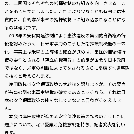
め、二国間でそれぞれの指揮統制の枠組みを向上させる」こ
とをあきらかにしました。これにより少なくとも有事には実
質的に、自衛隊が米軍の指揮統制下に組み込まれることにな
るのは確実です。
2015年の安保関連法制により憲法違反の集団的自衛権の行
使を認めたうえ、日米軍事力のこうした指揮統制機能の一体
化、事実上は米軍の主導権の確立が進めば、集団的自衛権行
使の要件とされる「存立危機事態」の認定が国会や日本政府
ではなく、米軍の判断によってなされるさらに憂慮すべき事態
を招くと考えられます。
岸田政権は安全保障政策の大転換を語りますが、その要点
が有事の際の米軍主導権の確立にあるとするなら、それは日
本の安全保障政策の体をなしていないと言わざるをえませ
ん。
本会は岸田政権が進める安全保障政策の転換のこうした問
題点について、深い憂慮と危機意識を持ち、記者発表を行い
ます。