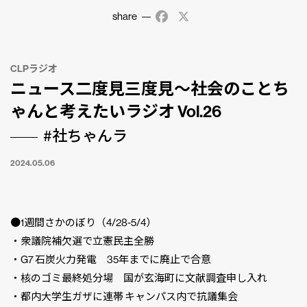
share
Facebook
X
CLPラジオ
ニュース二度見三度見〜社会のことち
ゃんと考えたいラジオ Vol.26
#社ちゃんラ
2024.05.06
●1週間さかのぼり（4/28-5/4）
・衆議院補欠選で立憲民主全勝
・G7 石炭火力発電 35年までに廃止で合意
・核のゴミ最終処分場 国が玄海町に文献調査申し入れ
・都内大学生ガザに連帯 キャンパス内で抗議集会