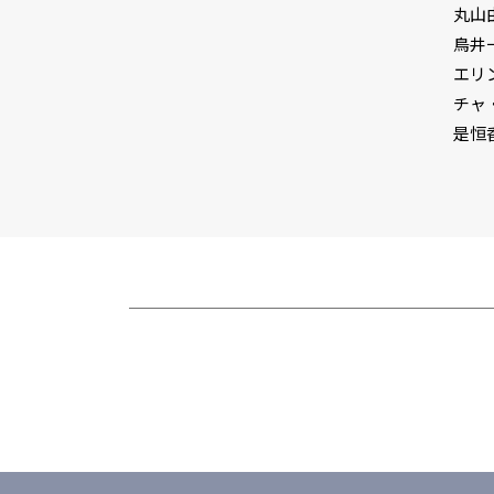
丸山
鳥井
エリン
チャ・ヨ
是恒香