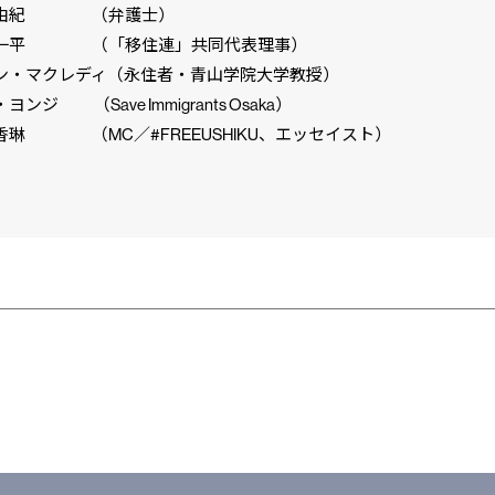
由紀 （弁護士）
一平 （「移住連」共同代表理事）
・マクレディ（永住者・青山学院大学教授）
ンジ （Save Immigrants Osaka）
琳 （MC／#FREEUSHIKU、エッセイスト）