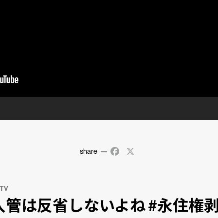
share
Facebook
X
 TV
入管は反省しないよね #永住権