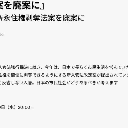
案を廃案に』
#永住権剥奪法案を廃案に
29
】
入管法強行採決に続き、今年は、日本で長らく市民生活を営んでき
住権を簡便に剥奪できるようにする新入管法改定案が提出されてい
く反省しない入管。日本の市民社会がどうあるべきか考えます
】
（水）20 : 00 –
】