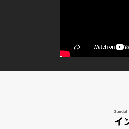
Special
イ