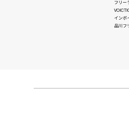
フリー
VOICTI
インボ
品川フ