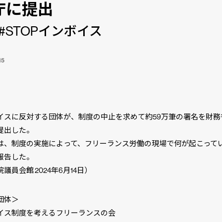
庁に提出
#STOPインボイス
15
】
イスに反対する団体が、制度の中止を求めて約59万筆の署名を財務
提出した。
は、制度の実施によって、フリーランス労働の現場で何が起こって
報告した。
議員会館 2024年6月14日）
団体＞
イス制度を考えるフリーランスの会