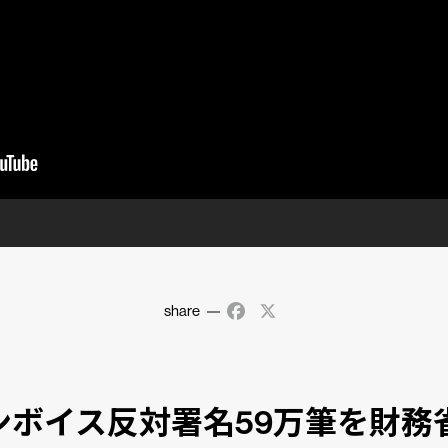
share
Facebook
X
ンボイス反対署名59万筆を財務